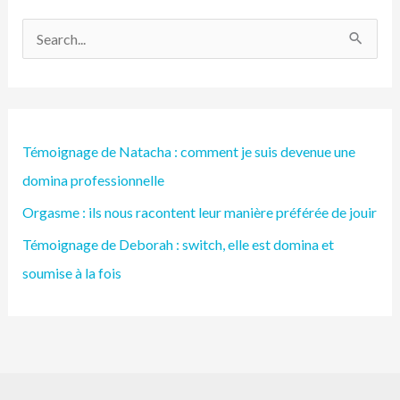
R
e
c
h
Témoignage de Natacha : comment je suis devenue une
e
domina professionnelle
r
Orgasme : ils nous racontent leur manière préférée de jouir
c
h
Témoignage de Deborah : switch, elle est domina et
e
soumise à la fois
r
: