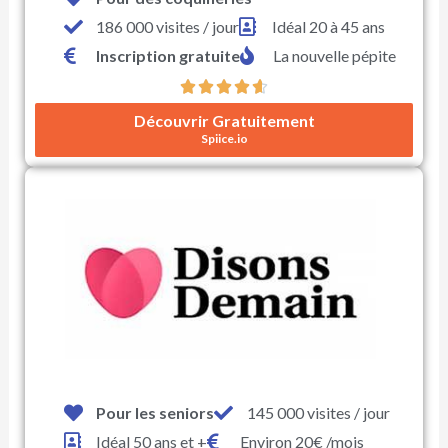
186 000 visites / jour
Idéal 20 à 45 ans
Inscription gratuite
La nouvelle pépite





N
Découvrir Gratuitement
o
Spiice.io
t
é
4
.
6
s
u
r
5
Pour les seniors
145 000 visites / jour
Idéal 50 ans et +
Environ 20€ /mois