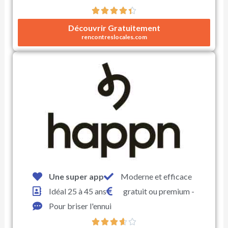





N
Découvrir Gratuitement
o
rencontreslocales.com
t
é
4
.
4
s
u
r
5
Une super app
Moderne et efficace
Idéal 25 à 45 ans
gratuit ou premium -
Pour briser l'ennui




