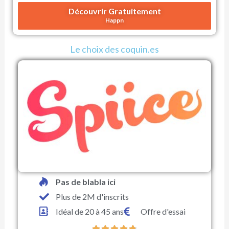
N
Découvrir Gratuitement
o
Happn
t
é
Le choix des coquin.es
3
.
6
s
u
r
5
Pas de blabla ici
Plus de 2M d'inscrits
Idéal de 20 à 45 ans
Offre d'essai




