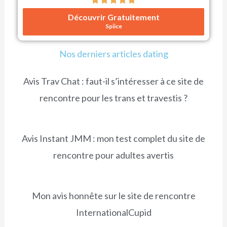
N
Découvrir Gratuitement
o
Spiice
t
é
Nos derniers articles dating
4
Avis Trav Chat : faut-il s’intéresser à ce site de
.
8
rencontre pour les trans et travestis ?
s
u
Avis Instant JMM : mon test complet du site de
r
rencontre pour adultes avertis
5
Mon avis honnête sur le site de rencontre
InternationalCupid