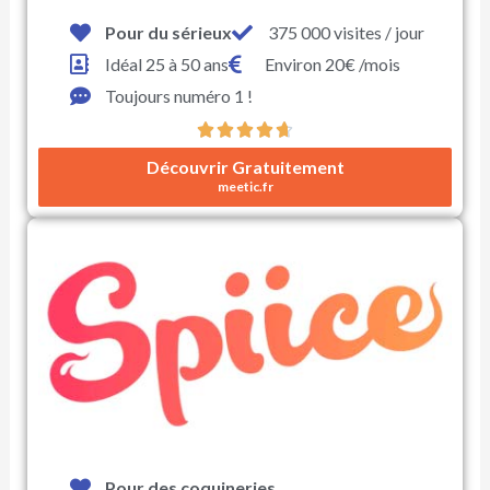
Pour du sérieux
375 000 visites / jour
Idéal 25 à 50 ans
Environ 20€ /mois
Toujours numéro 1 !





N
Découvrir Gratuitement
o
meetic.fr
t
é
4
.
7
s
u
r
5
Pour des coquineries