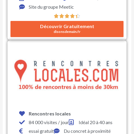
Site du groupe Meetic





N
Découvrir Gratuitement
o
disonsdemain.fr
t
é
4
.
4
s
u
r
5
Rencontres locales
84 000 visites / jour
Idéal 20 à 40 ans
essai gratuit
Du concret à proximité