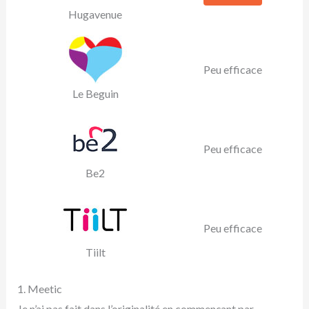
Hugavenue
Peu efficace
Le Beguin
Peu efficace
Be2
Peu efficace
Tiilt
1. Meetic
Je n’ai pas fait dans l’originalité en commençant par