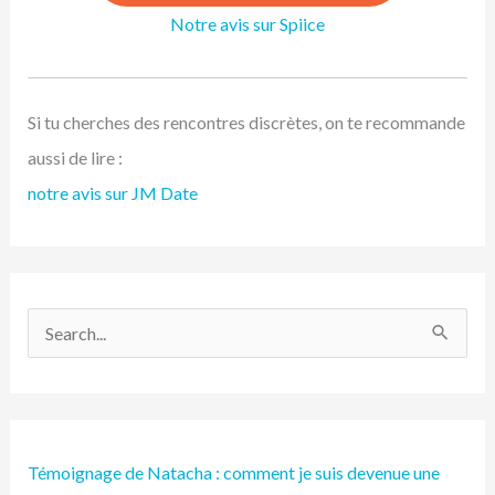
Notre avis sur Spiice
Si tu cherches des rencontres discrètes, on te recommande
aussi de lire :
notre avis sur JM Date
R
e
c
h
Témoignage de Natacha : comment je suis devenue une
e