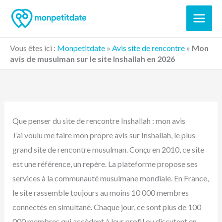
Aller
au
contenu
Vous êtes ici :
Monpetitdate
»
Avis site de rencontre
»
Mon
avis de musulman sur le site Inshallah en 2026
Que penser du site de rencontre Inshallah : mon avis
J’ai voulu me faire mon propre avis sur Inshallah, le plus
grand site de rencontre musulman. Conçu en 2010, ce site
est une référence, un repère. La plateforme propose ses
services à la communauté musulmane mondiale. En France,
le site rassemble toujours au moins 10 000 membres
connectés en simultané. Chaque jour, ce sont plus de 100
000 membres qui accèdent à leur profil ou discutent en