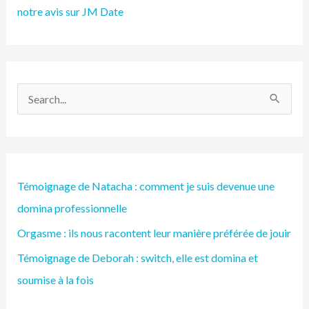
notre avis sur JM Date
R
e
c
h
Témoignage de Natacha : comment je suis devenue une
e
domina professionnelle
r
Orgasme : ils nous racontent leur manière préférée de jouir
c
h
Témoignage de Deborah : switch, elle est domina et
e
soumise à la fois
r