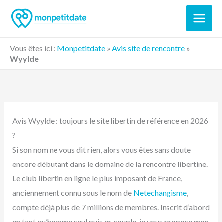
Aller
au
contenu
Vous êtes ici :
Monpetitdate
»
Avis site de rencontre
»
Wyylde
Avis Wyylde : toujours le site libertin de référence en 2026
?
Si son nom ne vous dit rien, alors vous êtes sans doute
encore débutant dans le domaine de la rencontre libertine.
Le club libertin en ligne le plus imposant de France,
anciennement connu sous le nom de
Netechangisme
,
compte déjà plus de 7 millions de membres. Inscrit d’abord
en tant qu’homme seul puis en couple, je vous propose mon