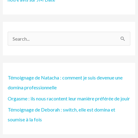
R
e
c
h
Témoignage de Natacha : comment je suis devenue une
e
domina professionnelle
r
Orgasme : ils nous racontent leur manière préférée de jouir
c
h
Témoignage de Deborah : switch, elle est domina et
e
soumise à la fois
r