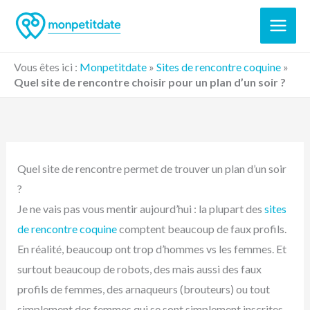
Aller
au
contenu
Vous êtes ici :
Monpetitdate
»
Sites de rencontre coquine
»
Quel site de rencontre choisir pour un plan d’un soir ?
Quel site de rencontre permet de trouver un plan d’un soir
?
Je ne vais pas vous mentir aujourd’hui : la plupart des
sites
de rencontre coquine
comptent beaucoup de faux profils.
En réalité, beaucoup ont trop d’hommes vs les femmes. Et
surtout beaucoup de robots, des mais aussi des faux
profils de femmes, des arnaqueurs (brouteurs) ou tout
simplement des femmes qui se sont simplement inscrites –