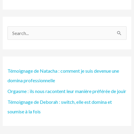
R
e
c
h
Témoignage de Natacha : comment je suis devenue une
e
domina professionnelle
r
Orgasme : ils nous racontent leur manière préférée de jouir
c
h
Témoignage de Deborah : switch, elle est domina et
e
soumise à la fois
r