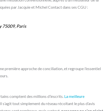
uées par Jacquie et Michel Contact dans ses CGU :
y 75009, Paris
e première approche de conciliation, et regroupe l’essentiel
ours.
rtains comptent des millions d’inscrits.
La meilleure
 Il s’agit tout simplement du réseau récoltant le plus d’avis
avantages sont nombreux, mais surtout,
personne ne s’en plaint