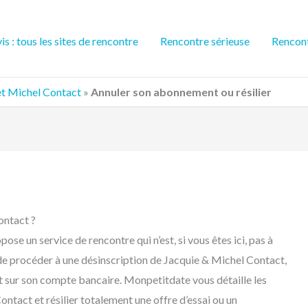
is : tous les sites de rencontre
Rencontre sérieuse
Rencont
et Michel Contact
»
Annuler son abonnement ou résilier
ontact ?
se un service de rencontre qui n’est, si vous êtes ici, pas à
e de procéder à une désinscription de Jacquie & Michel Contact,
t sur son compte bancaire. Monpetitdate vous détaille les
act et résilier totalement une offre d’essai ou un