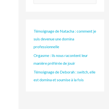
e
c
h
e
Témoignage de Natacha : comment je
r
suis devenue une domina
c
professionnelle
h
Orgasme : ils nous racontent leur
e
manière préférée de jouir
r
Témoignage de Deborah : switch, elle
est domina et soumise à la fois
: