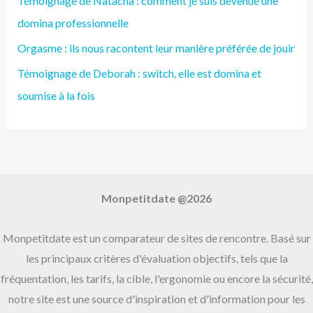
Témoignage de Natacha : comment je suis devenue une
e
domina professionnelle
r
Orgasme : ils nous racontent leur manière préférée de jouir
c
h
Témoignage de Deborah : switch, elle est domina et
e
soumise à la fois
r
:
Monpetitdate @2026
Monpetitdate est un comparateur de sites de rencontre. Basé sur
les principaux critères d'évaluation objectifs, tels que la
fréquentation, les tarifs, la cible, l'ergonomie ou encore la sécurité,
notre site est une source d'inspiration et d'information pour les