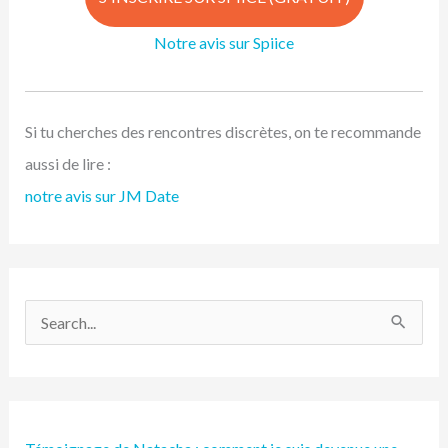
Notre avis sur Spiice
Si tu cherches des rencontres discrètes, on te recommande
aussi de lire :
notre avis sur JM Date
R
e
c
h