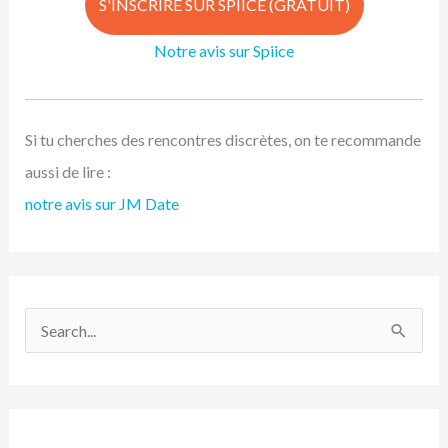
S'INSCRIRE SUR SPIICE (GRATUIT)
Notre avis sur Spiice
Si tu cherches des rencontres discrètes, on te recommande
aussi de lire :
notre avis sur JM Date
R
e
c
h