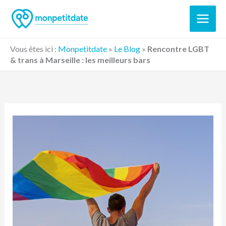
Aller
au
contenu
Vous êtes ici :
Monpetitdate
»
Le Blog
»
Rencontre LGBT
& trans à Marseille : les meilleurs bars