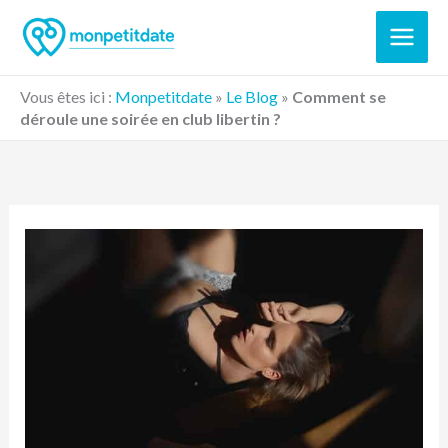
Aller
au
contenu
Vous êtes ici :
Monpetitdate
»
Le Blog
»
Comment se
déroule une soirée en club libertin ?