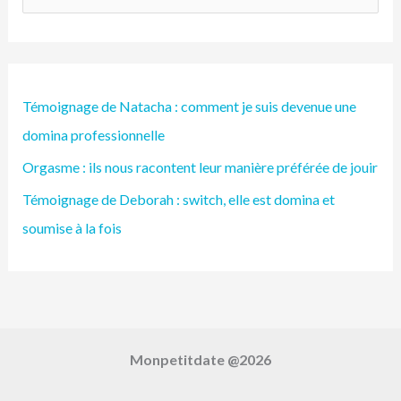
e
c
h
Témoignage de Natacha : comment je suis devenue une
e
domina professionnelle
r
Orgasme : ils nous racontent leur manière préférée de jouir
c
h
Témoignage de Deborah : switch, elle est domina et
e
soumise à la fois
r
:
Monpetitdate @2026