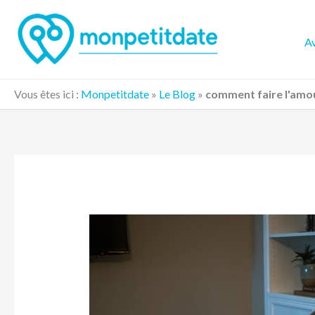
Aller
au
Av
contenu
Vous êtes ici :
Monpetitdate
»
Le Blog
»
comment faire l'amo