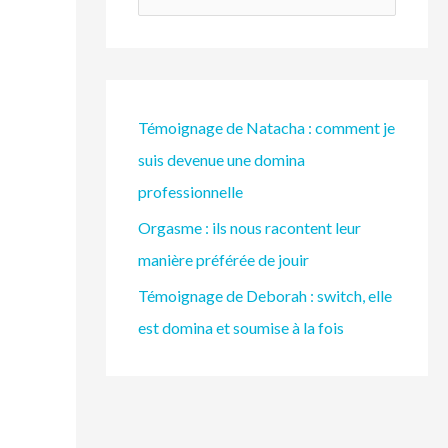
e
c
h
e
Témoignage de Natacha : comment je
r
suis devenue une domina
c
professionnelle
h
Orgasme : ils nous racontent leur
e
manière préférée de jouir
r
Témoignage de Deborah : switch, elle
est domina et soumise à la fois
: