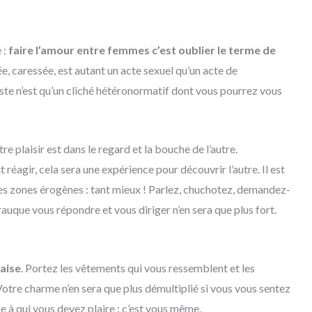
 :
faire l’amour entre femmes c’est oublier le terme de
e, caressée, est autant un acte sexuel qu’un acte de
reste n’est qu’un cliché hétéronormatif dont vous pourrez vous
re plaisir est dans le regard et la bouche de l’autre.
réagir, cela sera une expérience pour découvrir l’autre. Il est
s zones érogènes : tant mieux ! Parlez, chuchotez, demandez-
 rauque vous répondre et vous diriger n’en sera que plus fort.
’aise
. Portez les vêtements qui vous ressemblent et les
 Votre charme n’en sera que plus démultiplié si vous vous sentez
ne à qui vous devez plaire : c’est vous même.