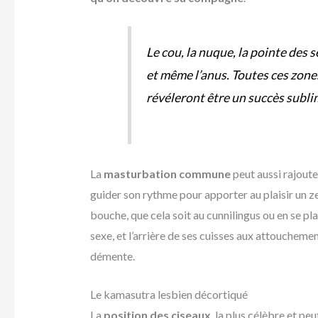
Le cou, la nuque, la pointe des se
et même l’anus. Toutes ces zones
révéleront être un succès subli
La
masturbation commune
peut aussi rajoute
guider son rythme pour apporter au plaisir un ze
bouche, que cela soit au cunnilingus ou en se pl
sexe, et l’arrière de ses cuisses aux attoucheme
démente.
Le kamasutra lesbien décortiqué
La
position des ciseaux
, la plus célèbre et pe