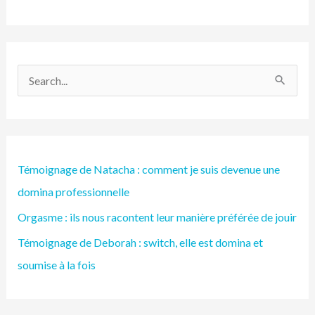
R
e
c
h
Témoignage de Natacha : comment je suis devenue une
e
domina professionnelle
r
Orgasme : ils nous racontent leur manière préférée de jouir
c
h
Témoignage de Deborah : switch, elle est domina et
e
soumise à la fois
r