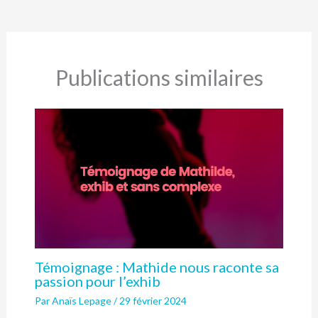
Publications similaires
Témoignage : Mathide nous raconte sa
passion pour l’exhib
Par
Anaïs Lepage
/
29 février 2024