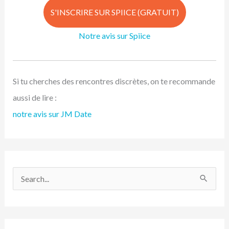
S'INSCRIRE SUR SPIICE (GRATUIT)
Notre avis sur Spiice
Si tu cherches des rencontres discrètes, on te recommande
aussi de lire :
notre avis sur JM Date
R
e
c