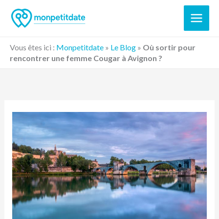
Aller
au
contenu
Vous êtes ici :
Monpetitdate
»
Le Blog
»
Où sortir pour
rencontrer une femme Cougar à Avignon ?