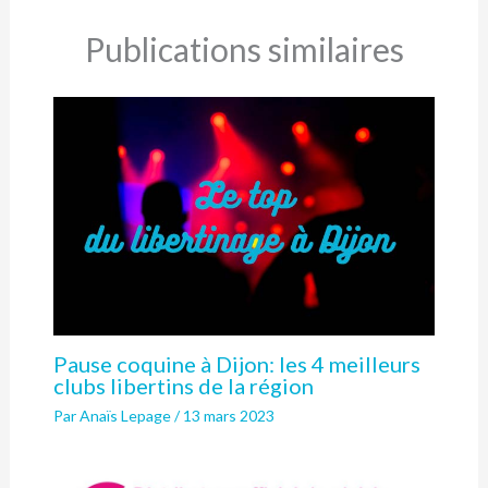
Publications similaires
Pause coquine à Dijon: les 4 meilleurs
clubs libertins de la région
Par
Anaïs Lepage
/
13 mars 2023