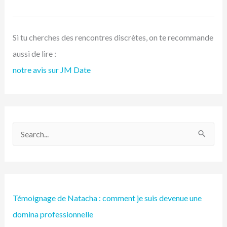
Si tu cherches des rencontres discrètes, on te recommande
aussi de lire :
notre avis sur JM Date
R
e
c
h
Témoignage de Natacha : comment je suis devenue une
e
domina professionnelle
r