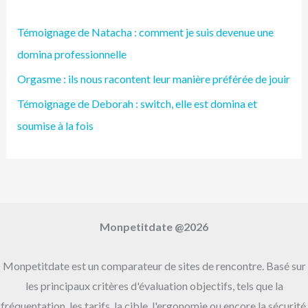
h
Témoignage de Natacha : comment je suis devenue une
e
domina professionnelle
r
Orgasme : ils nous racontent leur manière préférée de jouir
c
h
Témoignage de Deborah : switch, elle est domina et
e
soumise à la fois
r
:
Monpetitdate @2026
Monpetitdate est un comparateur de sites de rencontre. Basé sur
les principaux critères d'évaluation objectifs, tels que la
fréquentation, les tarifs, la cible, l'ergonomie ou encore la sécurité,