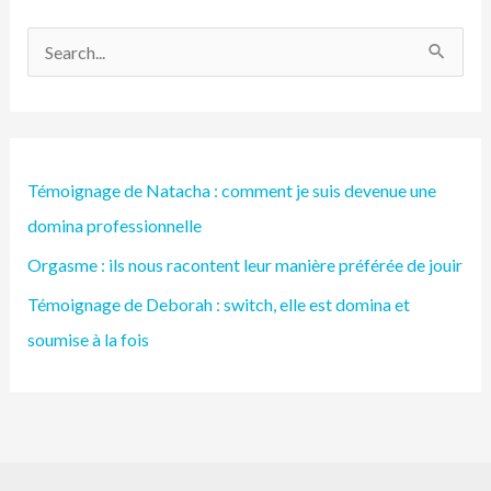
R
e
c
h
Témoignage de Natacha : comment je suis devenue une
e
domina professionnelle
r
Orgasme : ils nous racontent leur manière préférée de jouir
c
h
Témoignage de Deborah : switch, elle est domina et
e
soumise à la fois
r
: