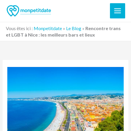
Aller
au
contenu
Vous êtes ici :
Monpetitdate
»
Le Blog
»
Rencontre trans
et LGBT à Nice : les meilleurs bars et lieux