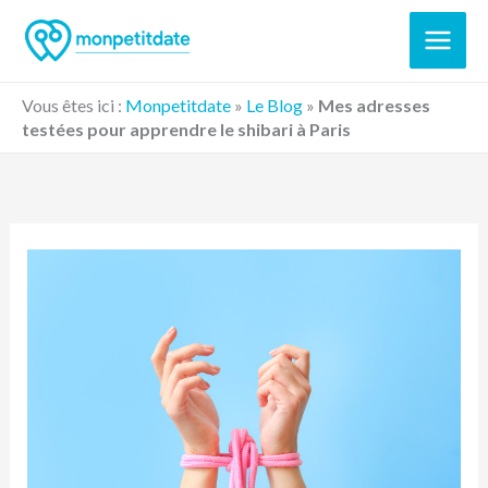
Aller
au
contenu
Vous êtes ici :
Monpetitdate
»
Le Blog
»
Mes adresses
testées pour apprendre le shibari à Paris