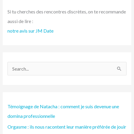
Si tu cherches des rencontres discrètes, on te recommande
aussi de lire :
notre avis sur JM Date
R
e
c
h
Témoignage de Natacha : comment je suis devenue une
e
domina professionnelle
r
Orgasme : ils nous racontent leur manière préférée de jouir
c