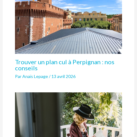
Trouver un plan cul à Perpignan : nos
conseils
Par
Anaïs Lepage
/
13 avril 2026