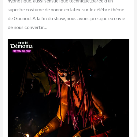
hypnotique, aussi sensuel que technique, parée d’un
superbe costume de nonne en latex, sur le célèbre thème
de Gounod. A la fin du show, nous avons presque eu envie
de nous convertir…