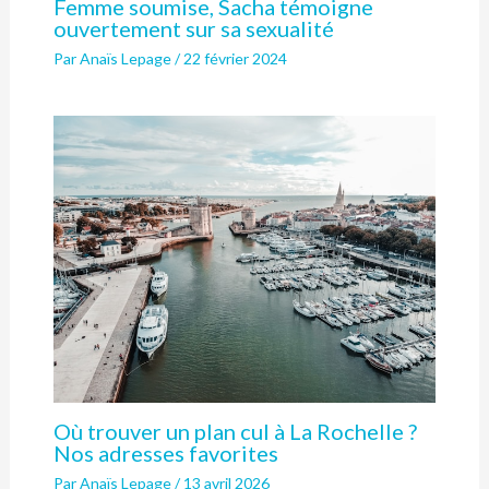
Femme soumise, Sacha témoigne
ouvertement sur sa sexualité
Par
Anaïs Lepage
/
22 février 2024
Où trouver un plan cul à La Rochelle ?
Nos adresses favorites
Par
Anaïs Lepage
/
13 avril 2026