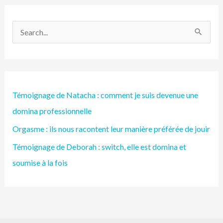
R
e
c
h
Témoignage de Natacha : comment je suis devenue une
e
domina professionnelle
r
Orgasme : ils nous racontent leur manière préférée de jouir
c
h
Témoignage de Deborah : switch, elle est domina et
e
soumise à la fois
r
: