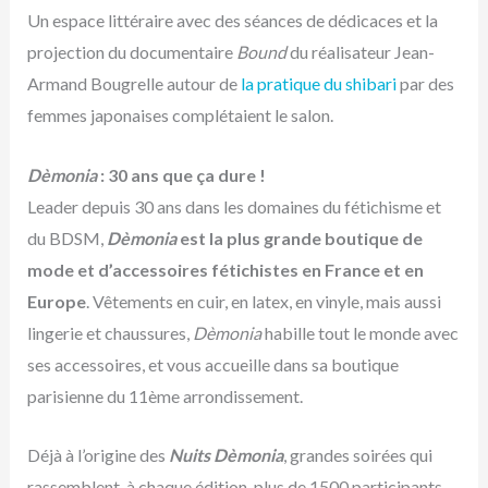
Un espace littéraire avec des séances de dédicaces et la
projection du documentaire
Bound
du réalisateur Jean-
Armand Bougrelle autour de
la pratique du shibari
par des
femmes japonaises complétaient le salon.
Dèmonia
: 30 ans que ça dure !
Leader depuis 30 ans dans les domaines du fétichisme et
du BDSM,
Dèmonia
est la plus grande boutique de
mode et d’accessoires fétichistes en France et en
Europe
. Vêtements en cuir, en latex, en vinyle, mais aussi
lingerie et chaussures,
Dèmonia
habille tout le monde avec
ses accessoires, et vous accueille dans sa boutique
parisienne du 11ème arrondissement.
Déjà à l’origine des
Nuits Dèmonia
, grandes soirées qui
rassemblent, à chaque édition, plus de 1500 participants