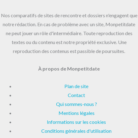
Nos comparatifs de sites de rencontre et dossiers n'engagent que
notre rédaction. En cas de problème avec un site, Monpetitdate
ne peut jouer un rôle d'intermédiaire. Toute reproduction des
textes ou du contenu est notre propriété exclusive. Une
reproduction des contenus est passible de poursuites.
À propos de Monpetitdate
Plan de site
Contact
Qui sommes-nous ?
Mentions légales
Informations sur les cookies
Conditions générales d'utilisation