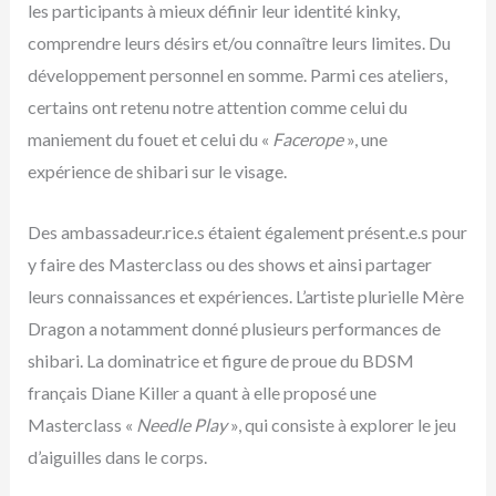
les participants à mieux définir leur identité kinky,
comprendre leurs désirs et/ou connaître leurs limites. Du
développement personnel en somme. Parmi ces ateliers,
certains ont retenu notre attention comme celui du
maniement du fouet et celui du «
Facerope
», une
expérience de shibari sur le visage.
Des ambassadeur.rice.s étaient également présent.e.s pour
y faire des Masterclass ou des shows et ainsi partager
leurs connaissances et expériences. L’artiste plurielle Mère
Dragon a notamment donné plusieurs performances de
shibari. La dominatrice et figure de proue du BDSM
français Diane Killer a quant à elle proposé une
Masterclass «
Needle Play
», qui consiste à explorer le jeu
d’aiguilles dans le corps.