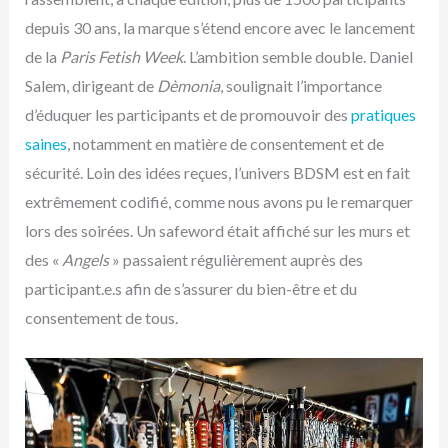
depuis 30 ans, la marque s’étend encore avec le lancement
de la
Paris Fetish Week
. L’ambition semble double. Daniel
Salem, dirigeant de
Dèmonia
, soulignait l’importance
d’éduquer les participants et de promouvoir des
pratiques
saines
, notamment en matière de consentement et de
sécurité. Loin des idées reçues, l’univers BDSM est en fait
extrêmement codifié, comme nous avons pu le remarquer
lors des soirées. Un safeword était affiché sur les murs et
des «
Angels
» passaient régulièrement auprès des
participant.e.s afin de s’assurer du bien-être et du
consentement de tous.