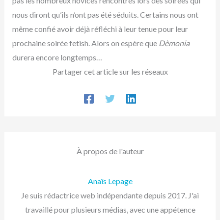
pas les nombreux novices rencontrés lors des soirées qui
nous diront qu’ils n’ont pas été séduits. Certains nous ont
même confié avoir déjà réfléchi à leur tenue pour leur
prochaine soirée fetish. Alors on espère que
Dèmonia
durera encore longtemps…
Partager cet article sur les réseaux
À propos de l'auteur
Anaïs Lepage
Je suis rédactrice web indépendante depuis 2017. J'ai
travaillé pour plusieurs médias, avec une appétence