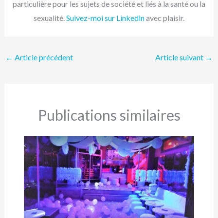
particulière pour les sujets de société et liés à la santé ou la
sexualité.
Suivez-moi sur Linkedin
avec plaisir.
←
Article précédent
Article suivant
→
Publications similaires