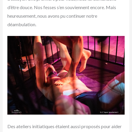
d’être douce. Nos fesses s’en souviennent encore. Mais
heureusement, nous avons pu continuer notre
déambulation.
Des ateliers initiatiques étaient aussi proposés pour aider