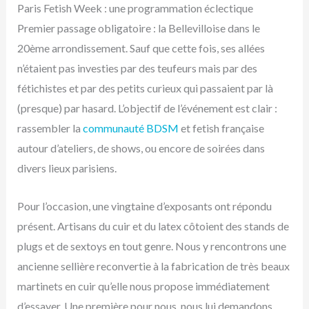
Paris Fetish Week : une programmation éclectique
Premier passage obligatoire : la Bellevilloise dans le
20ème arrondissement. Sauf que cette fois, ses allées
n’étaient pas investies par des teufeurs mais par des
fétichistes et par des petits curieux qui passaient par là
(presque) par hasard. L’objectif de l’événement est clair :
rassembler la
communauté BDSM
et fetish française
autour d’ateliers, de shows, ou encore de soirées dans
divers lieux parisiens.
Pour l’occasion, une vingtaine d’exposants ont répondu
présent. Artisans du cuir et du latex côtoient des stands de
plugs et de sextoys en tout genre. Nous y rencontrons une
ancienne sellière reconvertie à la fabrication de très beaux
martinets en cuir qu’elle nous propose immédiatement
d’essayer. Une première pour nous, nous lui demandons